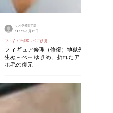
シオダ模型工房
2025年2月15日
フィギュア修理リペア修復
フィギュア修理（修復）地獄先
生ぬ～べ～ ゆきめ、折れたア