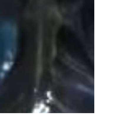
シオダ模型工房
2025年1月20日
ソフビの修復
当時物ビンテージソフビ「マル
サン ギャンゴ」修復(修理)