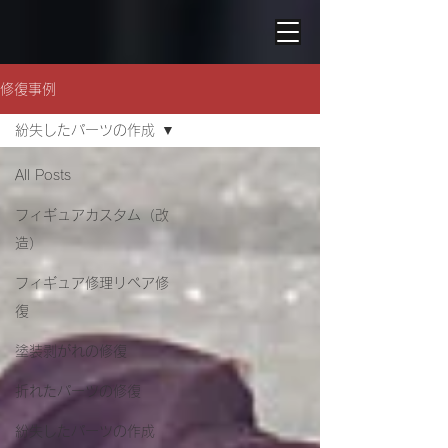
修復事例
紛失したパーツの作成
All Posts
フィギュアカスタム（改
造）
フィギュア修理リペア修
復
塗装剥がれの修復
折れたパーツの修復
紛失したパーツの作成