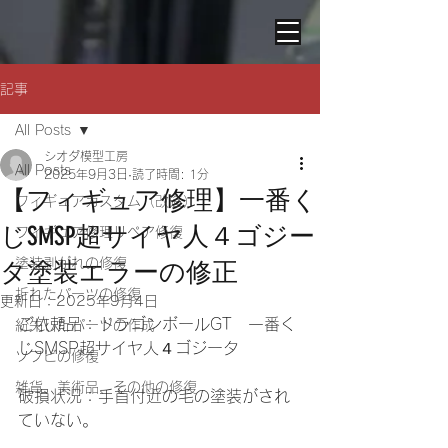
記事
All Posts
シオダ模型工房
All Posts
2025年9月3日
読了時間: 1分
【フィギュア修理】一番く
フィギュアカスタム（改造）
じSMSP超サイヤ人４ゴジー
フィギュア修理リペア修復
塗装剥がれの修復
タ塗装エラーの修正
折れたパーツの修復
更新日：
2025年9月4日
ご依頼品：ドラゴンボールGT　一番く
紛失したパーツの作成
じSMSP超サイヤ人４ゴジータ
ソフビの修復
雑貨、美術品、その他の修復
破損状況：手首付近の毛の塗装がされ
ていない。