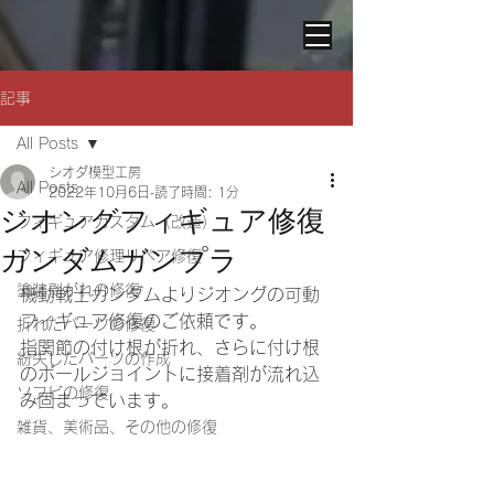
記事
All Posts
シオダ模型工房
All Posts
2022年10月6日
読了時間: 1分
ジオングフィギュア修復
フィギュアカスタム（改造）
ガンダムガンプラ
フィギュア修理リペア修復
塗装剥がれの修復
機動戦士ガンダムよりジオングの可動
フィギュア修復のご依頼です。
折れたパーツの修復
指関節の付け根が折れ、さらに付け根
紛失したパーツの作成
のボールジョイントに接着剤が流れ込
ソフビの修復
み固まっています。
雑貨、美術品、その他の修復