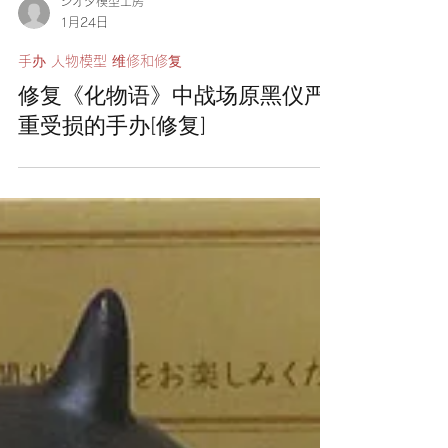
シオダ模型工房
1月24日
手办 人物模型 维修和修复
修复《化物语》中战场原黑仪严
重受损的手办[修复]