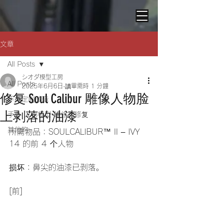
文章
All Posts
シオダ模型工房
All Posts
2025年6月6日
讀畢需時 1 分鐘
修复 Soul Calibur 雕像人物脸
手办定制改造
上剥落的油漆
手办 人物模型 维修和修复
其他的
所需物品：SOULCALIBUR™ II – IVY 
14 的前 4 个人物
损坏：鼻尖的油漆已剥落。
[前]