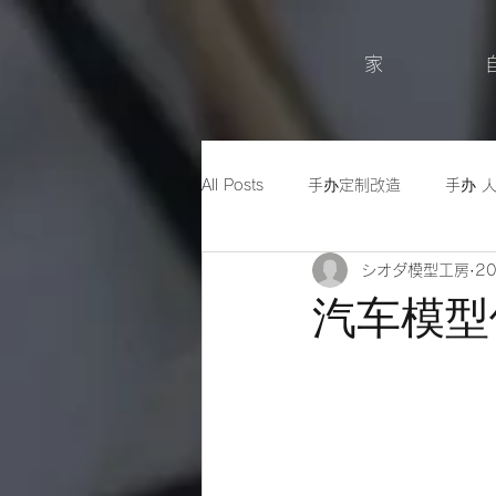
家
All Posts
手办定制改造
手办 
シオダ模型工房
2
汽车模型