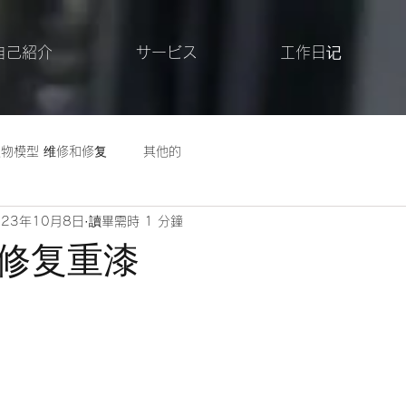
自己紹介
サービス
工作日记
人物模型 维修和修复
其他的
023年10月8日
讀畢需時 1 分鐘
修复重漆